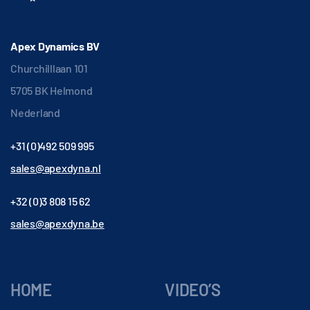
Apex Dynamics BV
Churchilllaan 101
5705 BK Helmond
Nederland
+31 (0)492 509 995
sales@apexdyna.nl
+32 (0)3 808 15 62
sales@apexdyna.be
HOME
VIDEO’S