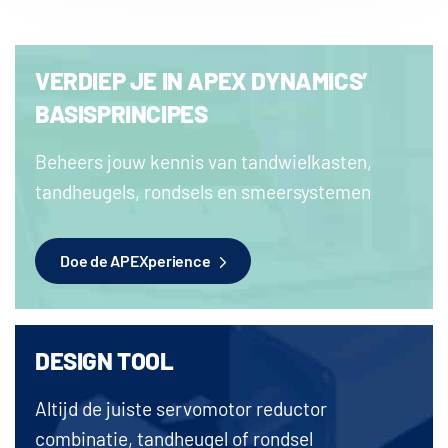
VERDIEP JE IN APEX DYNAMICS’
BASISPRINCIPES
Beheers jouw kennis van tandwielkasten,
tandheugels, rondsels en smeersystemen
Doe de APEXperience
DESIGN TOOL
Altijd de juiste servomotor reductor
combinatie, tandheugel of rondsel