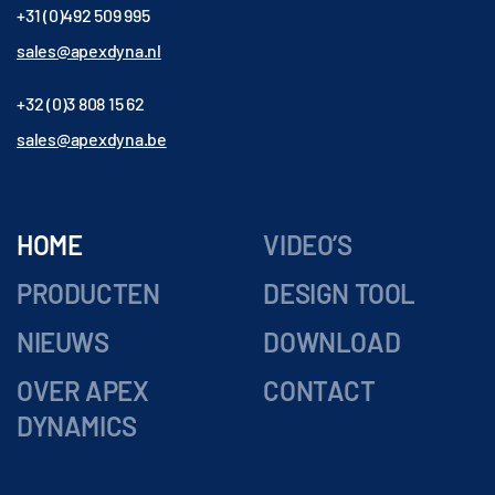
+31 (0)492 509 995
sales@apexdyna.nl
+32 (0)3 808 15 62
sales@apexdyna.be
HOME
VIDEO’S
PRODUCTEN
DESIGN TOOL
NIEUWS
DOWNLOAD
OVER APEX
CONTACT
DYNAMICS