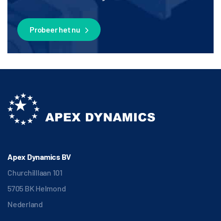
Probeer het nu
Apex Dynamics BV
Churchilllaan 101
5705 BK Helmond
Nederland