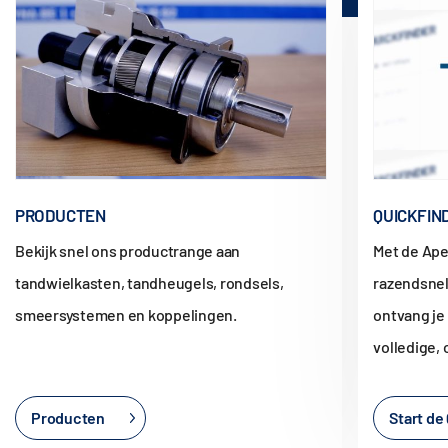
PRODUCTEN
QUICKFIN
Bekijk snel ons productrange aan
Met de Ape
tandwielkasten, tandheugels, rondsels,
razendsnel
smeersystemen en koppelingen.
ontvang je
volledige,
Producten
Start de