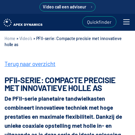
Video call een adviseur
Quickfinder
Home
»
Video's
»
PFII-serie: Compacte precisie met innovatieve
holle as
Terug naar overzicht
PFII-SERIE: COMPACTE PRECISIE
MET INNOVATIEVE HOLLE AS
De PFII-serie planetaire tandwielkasten
combineert innovatieve techniek met hoge
prestaties en maximale flexibiliteit. Dankzij de
unieke coaxiale opstelling met holle in- en
uitgaande as is deze serie de ideale oplossing