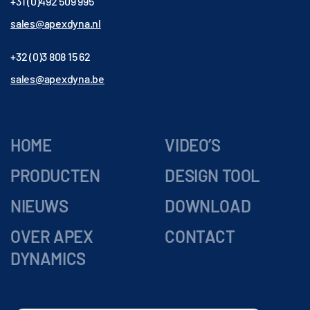
+31 (0)492 509 995
sales@apexdyna.nl
+32 (0)3 808 15 62
sales@apexdyna.be
HOME
VIDEO’S
PRODUCTEN
DESIGN TOOL
NIEUWS
DOWNLOAD
OVER APEX
CONTACT
DYNAMICS