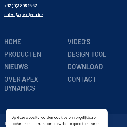
+32 (0)3 808 15 62
sales@apexdyna.be
HOME
VIDEO’S
PRODUCTEN
DESIGN TOOL
NIEUWS
DOWNLOAD
OVER APEX
CONTACT
DYNAMICS
Op deze website worden cookies en vergelijkbare
Tandwielkasten
Vertragingskasten
Reductor
Tandheugel
technieken gebruikt om de website goed te kunnen