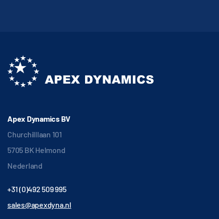
Apex Dynamics BV
Churchilllaan 101
5705 BK Helmond
Nederland
+31 (0)492 509 995
sales@apexdyna.nl