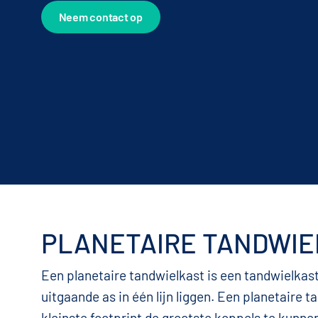
Neem contact op
PLANETAIRE TANDWIE
Een planetaire tandwielkast is een tandwielkast
uitgaande as in één lijn liggen. Een planetaire 
kleinste footprint de grootste koppels te kunn