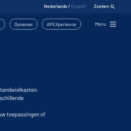
Nederlands
/
English
Zoeken
Menu
l
Dynamax
APEXperience
 tandwielkasten.
schillende
uw toepassingen of