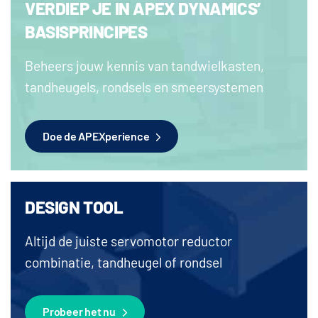
VERDIEP JE IN APEX DYNAMICS’
BASISPRINCIPES
Beheers jouw kennis van tandwielkasten,
tandheugels, rondsels en smeersystemen
Doe de APEXperience
DESIGN TOOL
Altijd de juiste servomotor reductor
combinatie, tandheugel of rondsel
Probeer het nu