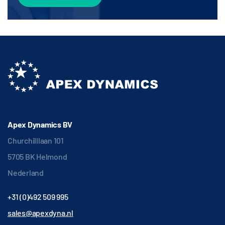
Apex Dynamics BV
Churchilllaan 101
5705 BK Helmond
Nederland
+31 (0)492 509 995
sales@apexdyna.nl