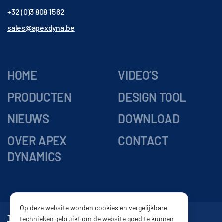
+32 (0)3 808 15 62
sales@apexdyna.be
HOME
VIDEO’S
PRODUCTEN
DESIGN TOOL
NIEUWS
DOWNLOAD
OVER APEX
CONTACT
DYNAMICS
Op deze website worden cookies en vergelijkbare
Tandwielkasten
Vertragingskasten
Reductor
Tandheugel
technieken gebruikt om de website goed te kunnen