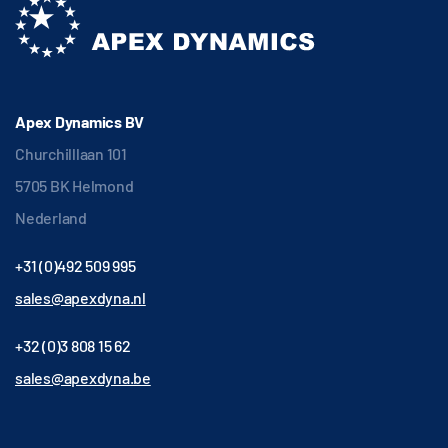
Apex Dynamics BV
Churchilllaan 101
5705 BK Helmond
Nederland
+31 (0)492 509 995
sales@apexdyna.nl
+32 (0)3 808 15 62
sales@apexdyna.be