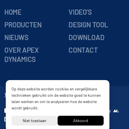
HOME
VIDEO’S
PRODUCTEN
DESIGN TOOL
NIEUWS
DOWNLOAD
OVER APEX
CONTACT
DYNAMICS
Op deze website worden cookies en vergelijkbare
Tandwielkasten
Vertragingskasten
Reductor
Tandheugel
technieken gebruikt om de website goed te kunnen
laten werken en om te analyseren hoe de website
wordt gebruikt.
Disclaimer
Website by
Privacy beleid
Leveringsvoorwaarden