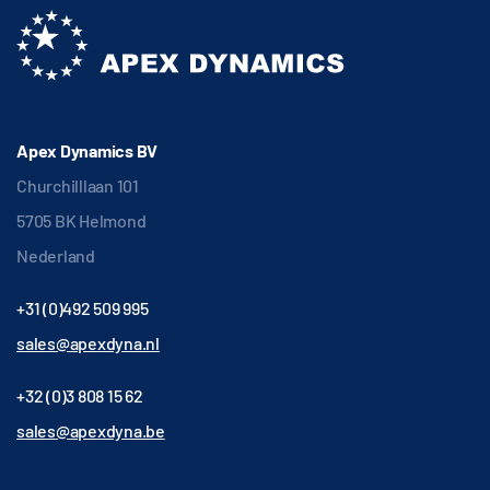
Apex Dynamics BV
Churchilllaan 101
5705 BK Helmond
Nederland
+31 (0)492 509 995
sales@apexdyna.nl
+32 (0)3 808 15 62
sales@apexdyna.be