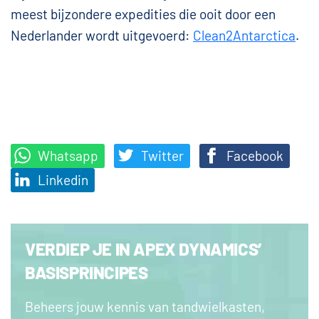
meest bijzondere expedities die ooit door een
Nederlander wordt uitgevoerd:
Clean2Antarctica
.
Whatsapp
Twitter
Facebook
Linkedin
VERDIEP JE IN APEX DYNAMICS’
BASISPRINCIPES
Beheers jouw kennis van tandwielkasten,