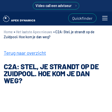
Video call een adviseur
Quickfinder
Home
»
Het laatste Apex nieuws
»
C2A: Stel, je strandt op de
Zuidpool. Hoe kom je dan weg?
Terug naar overzicht
C2A: STEL, JE STRANDT OP DE
ZUIDPOOL. HOE KOM JE DAN
WEG?