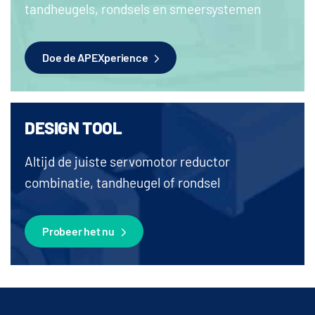
tandheugels, rondsels en smeersystemen
Doe de APEXperience
DESIGN TOOL
Altijd de juiste servomotor reductor
combinatie, tandheugel of rondsel
Probeer het nu