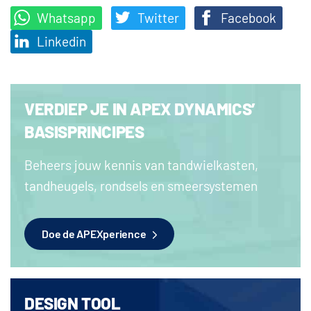
Whatsapp
Twitter
Facebook
Linkedin
VERDIEP JE IN APEX DYNAMICS’
BASISPRINCIPES
Beheers jouw kennis van tandwielkasten,
tandheugels, rondsels en smeersystemen
Doe de APEXperience
DESIGN TOOL