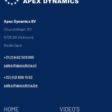
Apex Dynamics BV
Churchilllaan 101
5705 BK Helmond
Nederland
+31 (0)492 509 995
sales@apexdyna.nl
+32 (0)3 808 15 62
sales@apexdyna.be
HOME
VIDEO’S