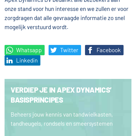
onze stand voor hun interesse en we zullen er voor
zorgdragen dat alle gevraagde informatie zo snel
mogelijk verstuurd wordt.
Whatsapp
Twitter
Facebook
Linkedin
VERDIEP JE IN APEX DYNAMICS’
BASISPRINCIPES
Beheers jouw kennis van tandwielkasten,
tandheugels, rondsels en smeersystemen