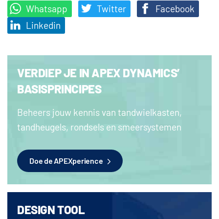
Whatsapp
Twitter
Facebook
Linkedin
VERDIEP JE IN APEX DYNAMICS’
BASISPRINCIPES
Beheers jouw kennis van tandwielkasten,
tandheugels, rondsels en smeersystemen
Doe de APEXperience
DESIGN TOOL