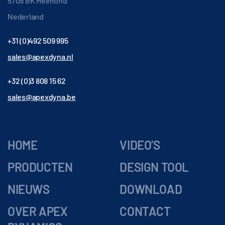
5705 BK Helmond
Nederland
+31 (0)492 509 995
sales@apexdyna.nl
+32 (0)3 808 15 62
sales@apexdyna.be
HOME
VIDEO’S
PRODUCTEN
DESIGN TOOL
NIEUWS
DOWNLOAD
OVER APEX
CONTACT