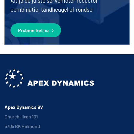
Altijd de juiste servomotor reductor
combinatie, tandheugel of rondsel
Probeer het nu
Apex Dynamics BV
Churchilllaan 101
5705 BK Helmond