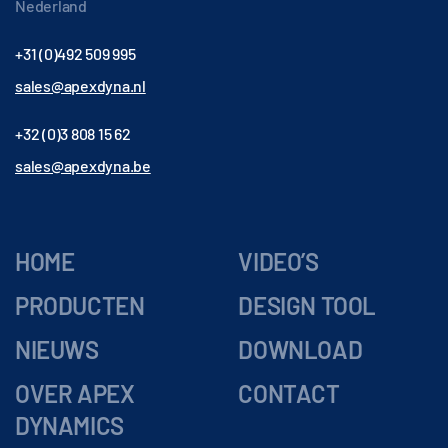
Nederland
+31 (0)492 509 995
sales@apexdyna.nl
+32 (0)3 808 15 62
sales@apexdyna.be
HOME
VIDEO’S
PRODUCTEN
DESIGN TOOL
NIEUWS
DOWNLOAD
OVER APEX
CONTACT
DYNAMICS