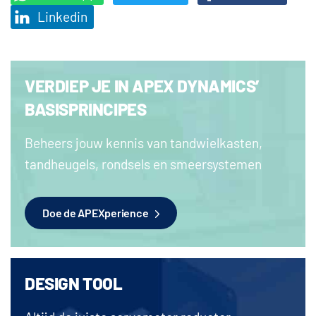
Linkedin
VERDIEP JE IN APEX DYNAMICS’
BASISPRINCIPES
Beheers jouw kennis van tandwielkasten,
tandheugels, rondsels en smeersystemen
Doe de APEXperience
DESIGN TOOL