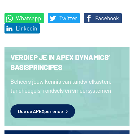
Whatsapp
Twitter
Facebook
Linkedin
VERDIEP JE IN APEX DYNAMICS’
BASISPRINCIPES
Beheers jouw kennis van tandwielkasten,
tandheugels, rondsels en smeersystemen
Doe de APEXperience