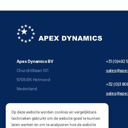
Apex Dynamics BV
+31 (0)492 
Churchilllaan 101
sales@apex
5705 BK Helmond
+32 (0)3 808
Nederland
sales@ape
Op deze website worden cookies en vergelijkbare
technieken gebruikt om de website goed te kunnen
laten werken en om te analyseren hoe de website