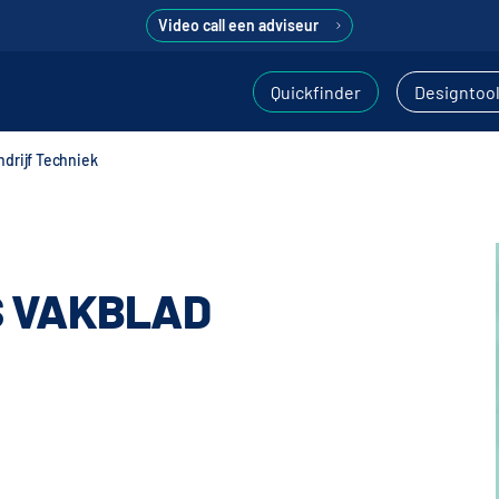
Video call een adviseur
Quickfinder
Designtoo
drijf Techniek
S VAKBLAD