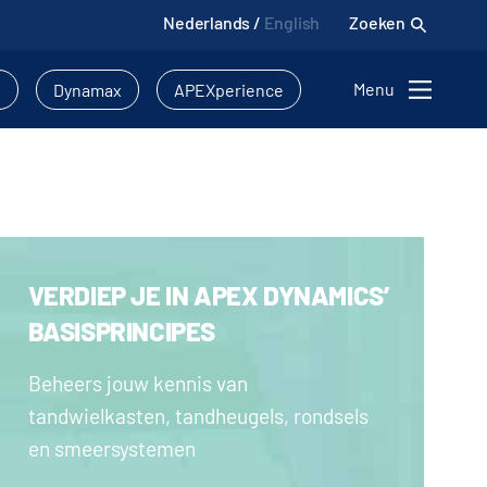
Nederlands
/
English
Zoeken
Menu
l
Dynamax
APEXperience
VERDIEP JE IN APEX DYNAMICS’
BASISPRINCIPES
Beheers jouw kennis van
tandwielkasten, tandheugels, rondsels
en smeersystemen