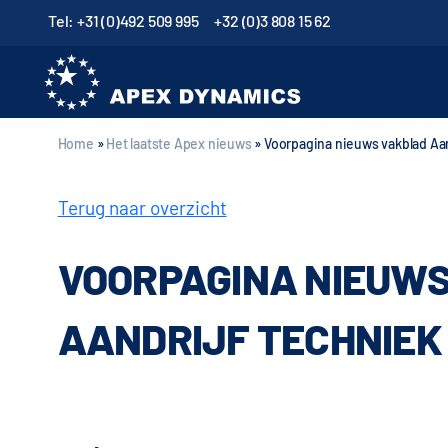
Tel: +31 (0)492 509 995
+32 (0)3 808 15 62
Home
»
Het laatste Apex nieuws
»
Voorpagina nieuws vakblad Aan
Terug naar overzicht
VOORPAGINA NIEUW
AANDRIJF TECHNIEK