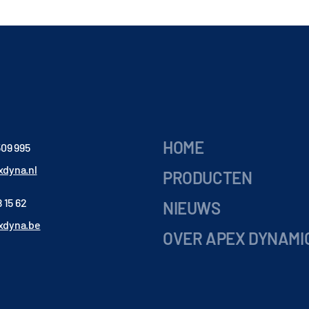
HOME
509 995
dyna.nl
PRODUCTEN
 15 62
NIEUWS
xdyna.be
OVER APEX DYNAMI