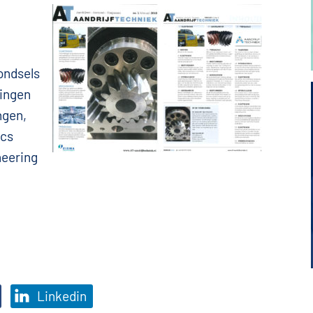
ondsels
tingen
ngen,
ics
neering
Linkedin