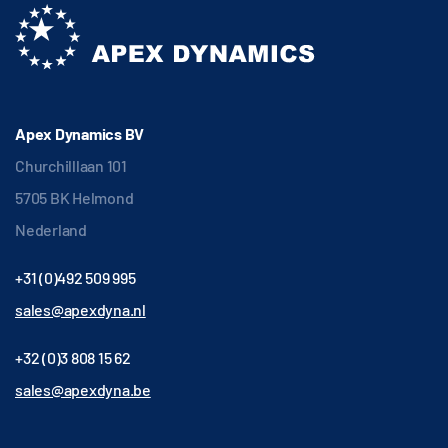
Apex Dynamics BV
Churchilllaan 101
5705 BK Helmond
Nederland
+31 (0)492 509 995
sales@apexdyna.nl
+32 (0)3 808 15 62
sales@apexdyna.be