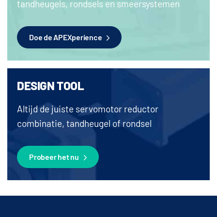
tandheugels, rondsels en smeersystemen
Doe de APEXperience
DESIGN TOOL
Altijd de juiste servomotor reductor
combinatie, tandheugel of rondsel
Probeer het nu