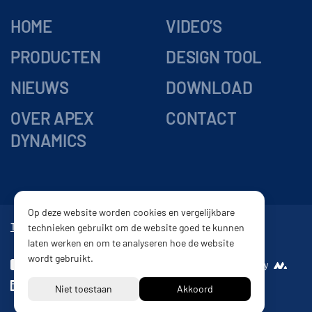
HOME
VIDEO’S
PRODUCTEN
DESIGN TOOL
NIEUWS
DOWNLOAD
OVER APEX
CONTACT
DYNAMICS
Op deze website worden cookies en vergelijkbare
Tandwielkasten
Vertragingskasten
Reductor
Tandheugel
technieken gebruikt om de website goed te kunnen
laten werken en om te analyseren hoe de website
wordt gebruikt.
Disclaimer
Website by
Privacy beleid
Leveringsvoorwaarden