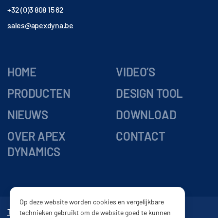
+32 (0)3 808 15 62
sales@apexdyna.be
HOME
VIDEO’S
PRODUCTEN
DESIGN TOOL
NIEUWS
DOWNLOAD
OVER APEX
CONTACT
DYNAMICS
Op deze website worden cookies en vergelijkbare
Tandwielkasten
Vertragingskasten
Reductor
Tandheugel
technieken gebruikt om de website goed te kunnen