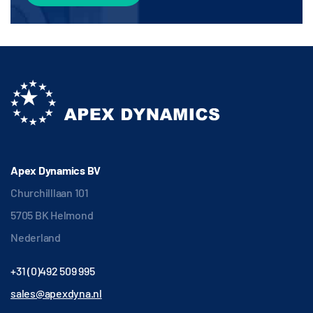
Apex Dynamics BV
Churchilllaan 101
5705 BK Helmond
Nederland
+31 (0)492 509 995
sales@apexdyna.nl