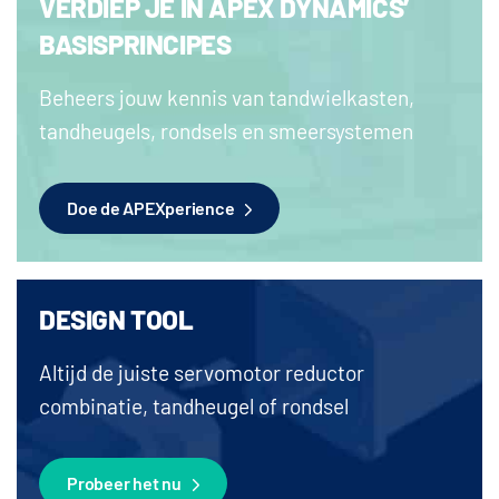
VERDIEP JE IN APEX DYNAMICS’
BASISPRINCIPES
Beheers jouw kennis van tandwielkasten,
tandheugels, rondsels en smeersystemen
Doe de APEXperience
DESIGN TOOL
Altijd de juiste servomotor reductor
combinatie, tandheugel of rondsel
Probeer het nu