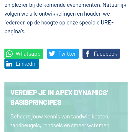
en plezier bij de komende evenementen. Natuurlijk
volgen we alle ontwikkelingen en houden we
iedereen op de hoogte op onze speciale URE-
pagina’s.
Whatsapp
Twitter
Facebook
Linkedin
VERDIEP JE IN APEX DYNAMICS’
BASISPRINCIPES
Beheers jouw kennis van tandwielkasten,
tandheugels, rondsels en smeersystemen