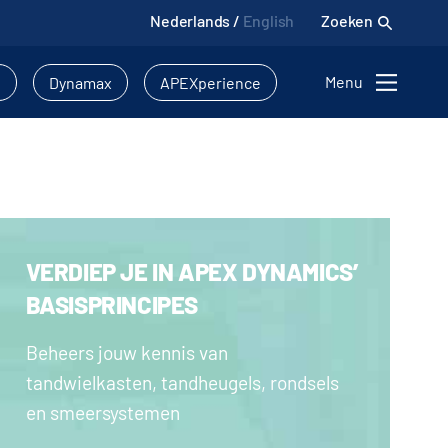
Nederlands
/
English
Zoeken
Menu
l
Dynamax
APEXperience
VERDIEP JE IN APEX DYNAMICS’
BASISPRINCIPES
Beheers jouw kennis van
tandwielkasten, tandheugels, rondsels
en smeersystemen