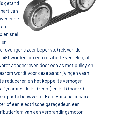
is getand
 hart van
bewegende
Een
p en snel
 en
 (overigens zeer beperkte) rek van de
uikt worden om een rotatie te verdelen, al
wordt aangedreven door een as met pulley en
aarom wordt voor deze aandrijvingen vaan
te reduceren en het koppel te verhogen.
x Dynamics de PL (recht) en PLR (haaks)
compacte bouwvorm. Een typische lineaire
ter of een electrische garagedeur, een
tributieriem van een verbrandingsmotor.