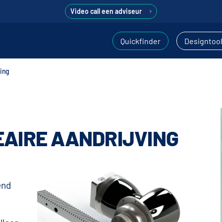
Video call een adviseur
Quickfinder
Designtoo
ving
EAIRE AANDRIJVING
end