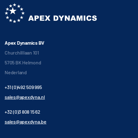
Apex Dynamics BV
Churchilllaan 101
5705 BK Helmond
Nederland
+31 (0)492 509 995
sales@apexdyna.nl
+32 (0)3 808 15 62
sales@apexdyna.be