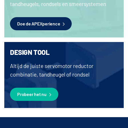
tandheugels, rondsels en smeersystemen
Doe de APEXperience
DESIGN TOOL
Altijd de juiste servomotor reductor
combinatie, tandheugel of rondsel
Probeer het nu