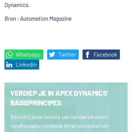
Dynamics.
Bron : Automation Magazine
Whatsapp
Twitter
Facebook
Linkedin
VERDIEP JE IN APEX DYNAMICS’
BASISPRINCIPES
Beheers jouw kennis van tandwielkasten,
tandheugels, rondsels en smeersystemen