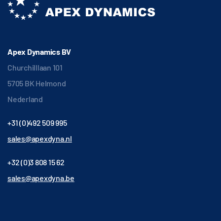
Apex Dynamics BV
Churchilllaan 101
5705 BK Helmond
Nederland
+31 (0)492 509 995
sales@apexdyna.nl
+32 (0)3 808 15 62
sales@apexdyna.be