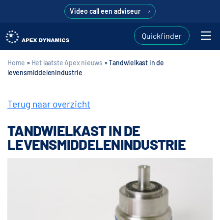
Video call een adviseur
Quickfinder
Home
»
Het laatste Apex nieuws
»
Tandwielkast in de
levensmiddelenindustrie
Terug naar overzicht
TANDWIELKAST IN DE
LEVENSMIDDELENINDUSTRIE