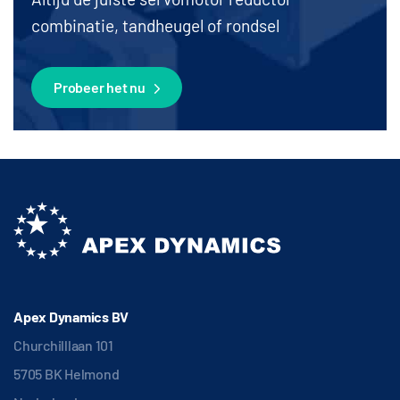
combinatie, tandheugel of rondsel
Probeer het nu
Apex Dynamics BV
Churchilllaan 101
5705 BK Helmond