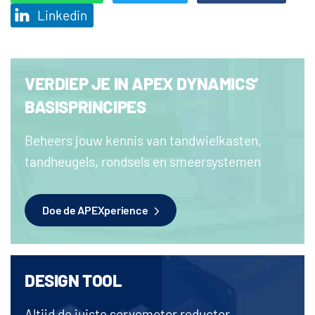
Linkedin
VERDIEP JE IN APEX DYNAMICS’
BASISPRINCIPES
Beheers jouw kennis van tandwielkasten,
tandheugels, rondsels en smeersystemen
Doe de APEXperience
DESIGN TOOL
Altijd de juiste servomotor reductor