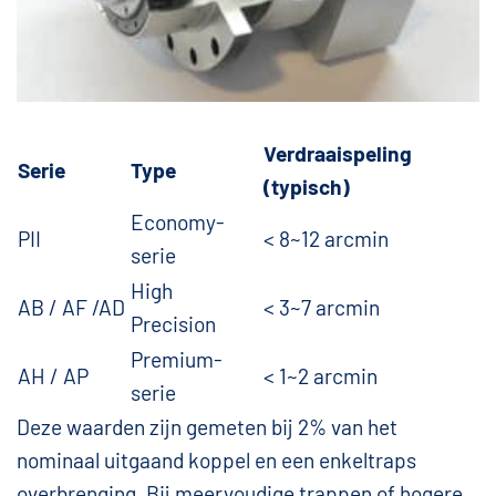
Verdraaispeling
Serie
Type
(typisch)
Economy-
PII
< 8~12 arcmin
serie
High
AB / AF /AD
< 3~7 arcmin
Precision
Premium-
AH / AP
< 1~2 arcmin
serie
Deze waarden zijn gemeten bij 2% van het
nominaal uitgaand koppel en een enkeltraps
overbrenging. Bij meervoudige trappen of hogere