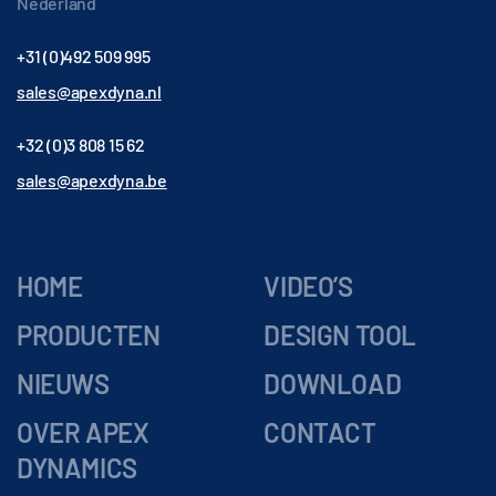
Nederland
+31 (0)492 509 995
sales@apexdyna.nl
+32 (0)3 808 15 62
sales@apexdyna.be
HOME
VIDEO’S
PRODUCTEN
DESIGN TOOL
NIEUWS
DOWNLOAD
OVER APEX
CONTACT
DYNAMICS