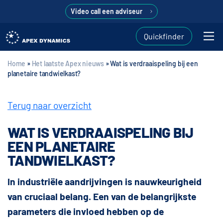
Video call een adviseur
Quickfinder
Home
»
Het laatste Apex nieuws
»
Wat is verdraaispeling bij een
planetaire tandwielkast?
Terug naar overzicht
WAT IS VERDRAAISPELING BIJ
EEN PLANETAIRE
TANDWIELKAST?
In industriële aandrijvingen is nauwkeurigheid
van cruciaal belang. Een van de belangrijkste
parameters die invloed hebben op de