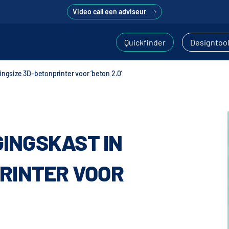
Video call een adviseur
Quickfinder
Designtoo
ingsize 3D-betonprinter voor ‘beton 2.0’
INGSKAST IN
PRINTER VOOR