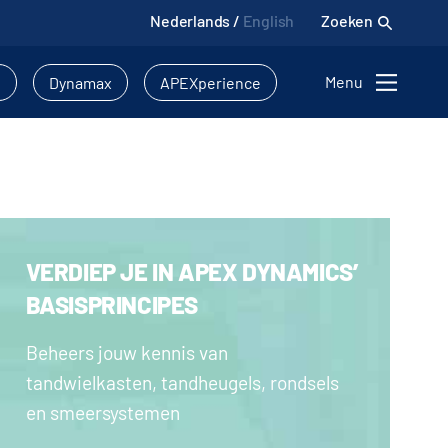
Nederlands
/
English
Zoeken
Menu
l
Dynamax
APEXperience
VERDIEP JE IN APEX DYNAMICS’
BASISPRINCIPES
Beheers jouw kennis van
tandwielkasten, tandheugels, rondsels
en smeersystemen