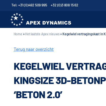
Tel: +31 (0)492 509 995
+32 (0)3 808 15 62
Home
»
Het laatste Apex nieuws
»
Kegelwiel vertragingskast in K
Terug naar overzicht
KEGELWIEL VERTRAG
KINGSIZE 3D-BETON
‘BETON 2.0’