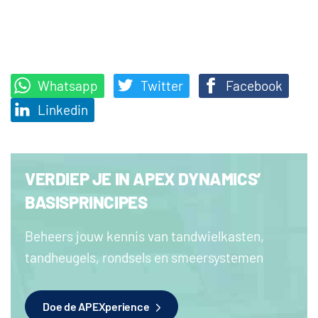
Whatsapp
Twitter
Facebook
Linkedin
VERDIEP JE IN APEX DYNAMICS’
BASISPRINCIPES
Beheers jouw kennis van tandwielkasten,
tandheugels, rondsels en smeersystemen
Doe de APEXperience