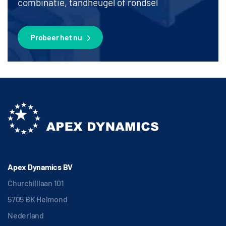
combinatie, tandheugel of rondsel
Probeer het nu
Apex Dynamics BV
Churchilllaan 101
5705 BK Helmond
Nederland