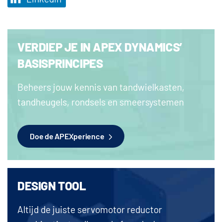
VERDIEP JE IN APEX DYNAMICS’
BASISPRINCIPES
Beheers jouw kennis van tandwielkasten,
tandheugels, rondsels en smeersystemen
Doe de APEXperience
DESIGN TOOL
Altijd de juiste servomotor reductor