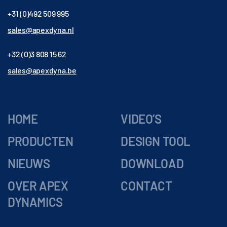
+31 (0)492 509 995
sales@apexdyna.nl
+32 (0)3 808 15 62
sales@apexdyna.be
HOME
VIDEO’S
PRODUCTEN
DESIGN TOOL
NIEUWS
DOWNLOAD
OVER APEX
CONTACT
DYNAMICS