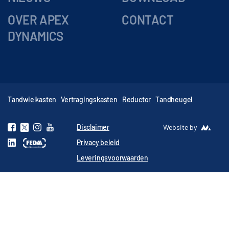
OVER APEX
CONTACT
DYNAMICS
Tandwielkasten
Vertragingskasten
Reductor
Tandheugel
Disclaimer
Website by
Privacy beleid
Leveringsvoorwaarden