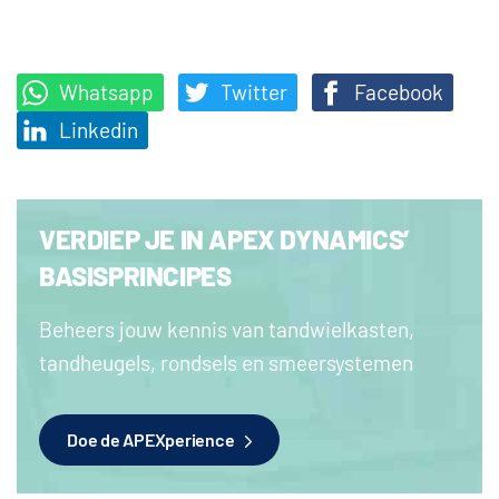
Whatsapp
Twitter
Facebook
Linkedin
VERDIEP JE IN APEX DYNAMICS’
BASISPRINCIPES
Beheers jouw kennis van tandwielkasten,
tandheugels, rondsels en smeersystemen
Doe de APEXperience