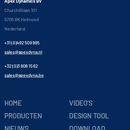
Apex Dynamics BV
Churchilllaan 101
5705 BK Helmond
Nederland
+31 (0)492 509 995
sales@apexdyna.nl
+32 (0)3 808 15 62
sales@apexdyna.be
HOME
VIDEO’S
PRODUCTEN
DESIGN TOOL
NIEUWS
DOWNLOAD