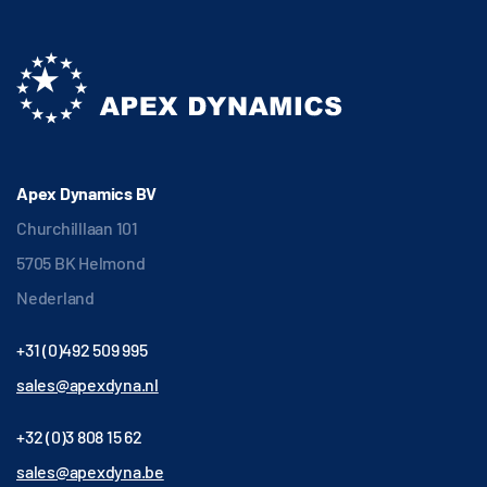
Apex Dynamics BV
Churchilllaan 101
5705 BK Helmond
Nederland
+31 (0)492 509 995
sales@apexdyna.nl
+32 (0)3 808 15 62
sales@apexdyna.be