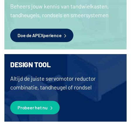
Beheers jouw kennis van tandwielkasten,
tandheugels, rondsels en smeersystemen
Doe de APEXperience
DESIGN TOOL
Altijd de juiste servomotor reductor
combinatie, tandheugel of rondsel
Probeer het nu