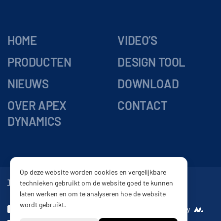
HOME
VIDEO’S
PRODUCTEN
DESIGN TOOL
NIEUWS
DOWNLOAD
OVER APEX
CONTACT
DYNAMICS
Op deze website worden cookies en vergelijkbare
Tandwielkasten
Vertragingskasten
Reductor
Tandheugel
technieken gebruikt om de website goed te kunnen
laten werken en om te analyseren hoe de website
wordt gebruikt.
Disclaimer
Website by