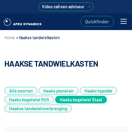
Video call een adviseur
Quickfinder
Home
»
Haakse tandwielkasten
HAAKSE TANDWIELKASTEN
Alle soorten
Haaks planetair
Haaks hypoïde
Haaks kegelwiel RVS
Haaks kegelwiel Staal
Haakse tandwieloverbrenging