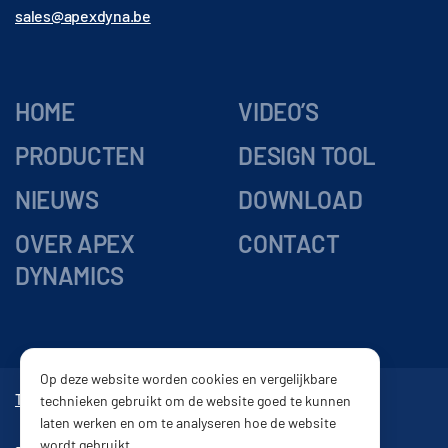
sales@apexdyna.be
HOME
VIDEO’S
PRODUCTEN
DESIGN TOOL
NIEUWS
DOWNLOAD
OVER APEX
CONTACT
DYNAMICS
Op deze website worden cookies en vergelijkbare
Tandwielkasten
Vertragingskasten
Reductor
Tandheugel
technieken gebruikt om de website goed te kunnen
laten werken en om te analyseren hoe de website
wordt gebruikt.