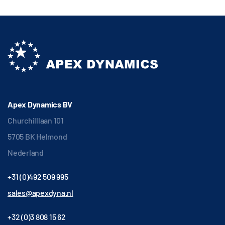
Apex Dynamics BV
Churchilllaan 101
5705 BK Helmond
Nederland
+31 (0)492 509 995
sales@apexdyna.nl
+32 (0)3 808 15 62