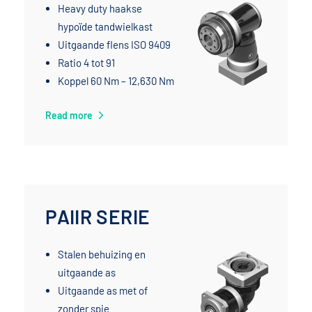
Heavy duty haakse
hypoïde tandwielkast
Uitgaande flens ISO 9409
Ratio 4 tot 91
Koppel 60 Nm – 12,630 Nm
Read more
PAIIR SERIE
Stalen behuizing en
uitgaande as
Uitgaande as met of
zonder spie