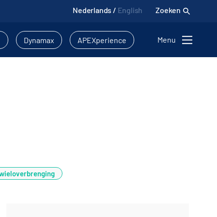
Nederlands
/
English
Zoeken
Menu
l
Dynamax
APEXperience
wieloverbrenging