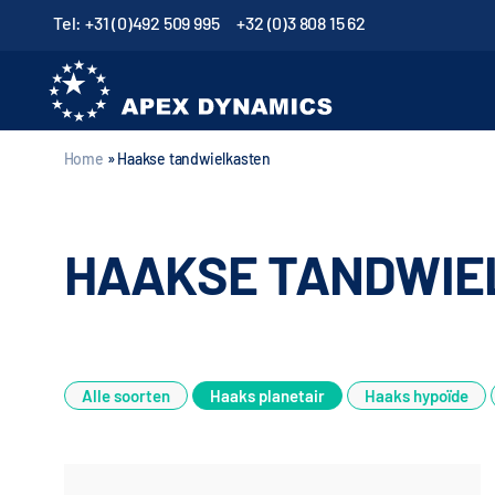
Tel: +31 (0)492 509 995
+32 (0)3 808 15 62
Home
»
Haakse tandwielkasten
HAAKSE TANDWIE
Alle soorten
Haaks planetair
Haaks hypoïde