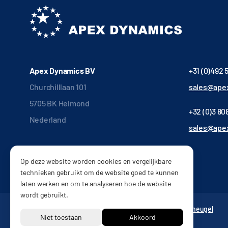
Apex Dynamics BV
+31 (0)492 
Churchilllaan 101
sales@apex
5705 BK Helmond
+32 (0)3 808
Nederland
sales@ape
Op deze website worden cookies en vergelijkbare
technieken gebruikt om de website goed te kunnen
laten werken en om te analyseren hoe de website
wordt gebruikt.
Tandwielkasten
Vertragingskasten
Reductor
Tandheugel