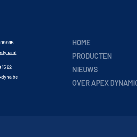
HOME
509 995
dyna.nl
PRODUCTEN
 15 62
NIEUWS
xdyna.be
OVER APEX DYNAMI