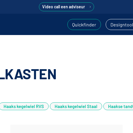
Video call een adviseur
Quickfinder
Designtoo
LKASTEN
Haaks kegelwiel RVS
Haaks kegelwiel Staal
Haakse tand