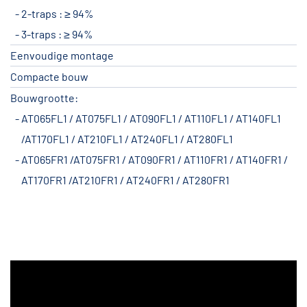
2-traps : ≥ 94%
3-traps : ≥ 94%
Eenvoudige montage
Compacte bouw
Bouwgrootte:
AT065FL1 / AT075FL1 / AT090FL1 / AT110FL1 / AT140FL1
/AT170FL1 / AT210FL1 / AT240FL1 / AT280FL1
AT065FR1 /AT075FR1 / AT090FR1 / AT110FR1 / AT140FR1 /
AT170FR1 /AT210FR1 / AT240FR1 / AT280FR1