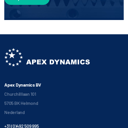
Apex Dynamics BV
Churchilllaan 101
5705 BK Helmond
Nederland
+31 (0)492 509 995