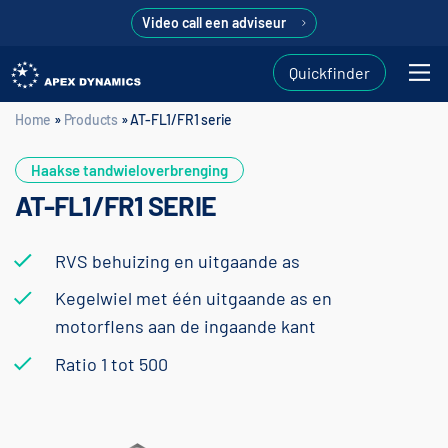
Video call een adviseur
Quickfinder
Home
»
Products
»
AT-FL1/FR1 serie
Home
»
Products
»
AT-FL1/FR1 serie
Haakse tandwieloverbrenging
AT-FL1/FR1 SERIE
RVS behuizing en uitgaande as
Kegelwiel met één uitgaande as en
motorflens aan de ingaande kant
Ratio 1 tot 500