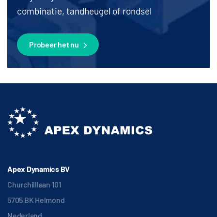
combinatie, tandheugel of rondsel
Probeer het nu
Apex Dynamics BV
Churchilllaan 101
5705 BK Helmond
Nederland