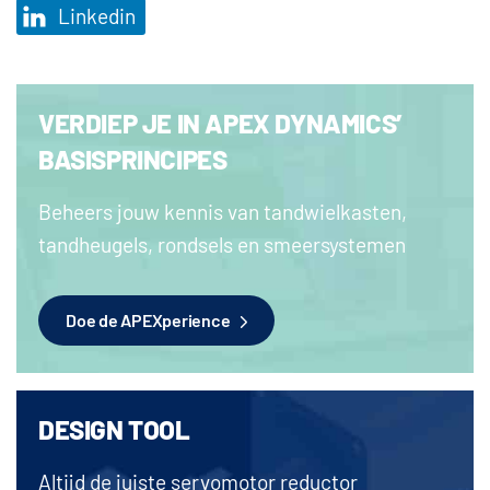
Linkedin
VERDIEP JE IN APEX DYNAMICS’
BASISPRINCIPES
Beheers jouw kennis van tandwielkasten,
tandheugels, rondsels en smeersystemen
Doe de APEXperience
DESIGN TOOL
Altijd de juiste servomotor reductor