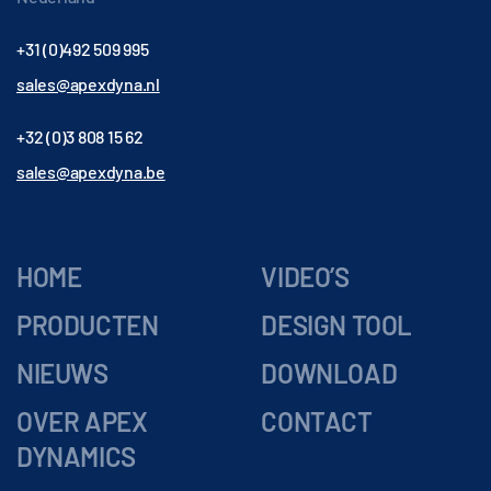
+31 (0)492 509 995
sales@apexdyna.nl
+32 (0)3 808 15 62
sales@apexdyna.be
HOME
VIDEO’S
PRODUCTEN
DESIGN TOOL
NIEUWS
DOWNLOAD
OVER APEX
CONTACT
DYNAMICS