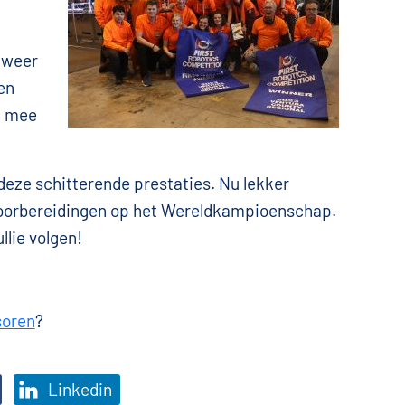
 weer
en
u mee
eze schitterende prestaties. Nu lekker
 voorbereidingen op het Wereldkampioenschap.
lie volgen!
oren
?
Linkedin