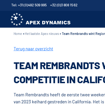
Tel: +31 (0)492 509 995
+32 (0)3 808 15 62
Home
»
Het laatste Apex nieuws
»
Team Rembrandts wint Regional
Terug naar overzicht
TEAM REMBRANDTS 
COMPETITIE IN CALI
Team Rembrandts heeft de eerste twee weeke
van 2023 keihard gestreden in California. Het is