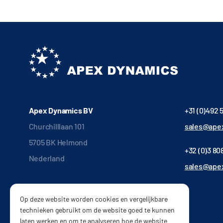
Apex Dynamics BV
+31 (0)492 
Churchilllaan 101
sales@apex
5705 BK Helmond
+32 (0)3 808
Nederland
sales@ape
Op deze website worden cookies en vergelijkbare
technieken gebruikt om de website goed te kunnen
laten werken en om te analyseren hoe de website