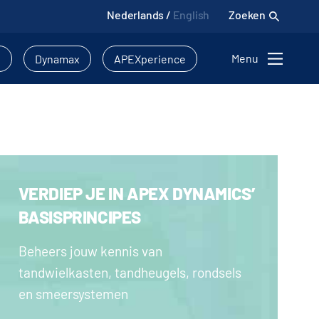
Nederlands
/
English
Zoeken
Menu
l
Dynamax
APEXperience
VERDIEP JE IN APEX DYNAMICS’
BASISPRINCIPES
Beheers jouw kennis van
tandwielkasten, tandheugels, rondsels
en smeersystemen