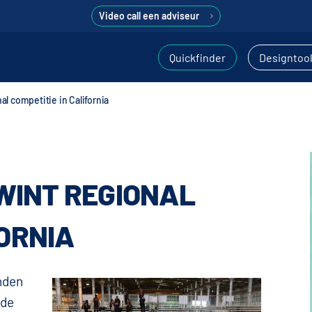
Video call een adviseur
Quickfinder
Designtoo
 competitie in California
WINT REGIONAL
FORNIA
nden
 de