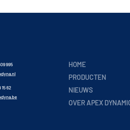
HOME
509 995
dyna.nl
PRODUCTEN
 15 62
NIEUWS
xdyna.be
OVER APEX DYNAMI