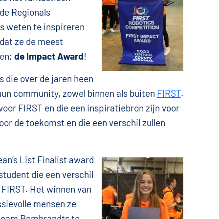
 de Regionals
ls weten te inspireren
d dat ze de meest
nen;
de Impact Award
!
 die over de jaren heen
 hun community, zowel binnen als buiten
FIRST
.
or FIRST en die een inspiratiebron zijn voor
or de toekomst en die een verschil zullen
an’s List Finalist award
student die een verschil
 FIRST. Het winnen van
sievolle mensen ze
n team Rembrandts te