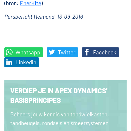
(bron:
EnerKite
)
Persbericht Helmond, 13-09-2016
Whatsapp
Twitter
Facebook
Linkedin
VERDIEP JE IN APEX DYNAMICS’
BASISPRINCIPES
Beheers jouw kennis van tandwielkasten,
tandheugels, rondsels en smeersystemen