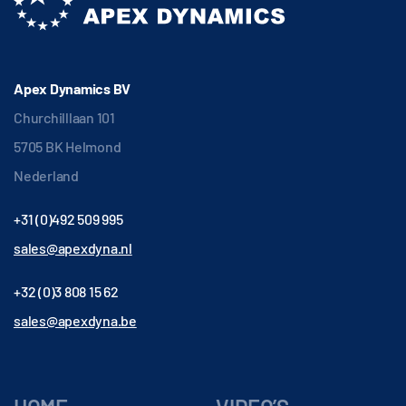
Apex Dynamics BV
Churchilllaan 101
5705 BK Helmond
Nederland
+31 (0)492 509 995
sales@apexdyna.nl
+32 (0)3 808 15 62
sales@apexdyna.be