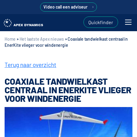
Video call een adviseur
Quickfinder
Home
»
Het laatste Apex nieuws
»
Coaxiale tandwielkast centraal in
EnerKite vlieger voor windenergie
Terug naar overzicht
COAXIALE TANDWIELKAST
CENTRAAL IN ENERKITE VLIEGER
VOOR WINDENERGIE