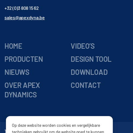
+32 (0)3 808 15 62
sales@apexdyna.be
HOME
VIDEO’S
PRODUCTEN
DESIGN TOOL
NIEUWS
DOWNLOAD
OVER APEX
CONTACT
DYNAMICS
Op deze website worden cookies en vergelijkbare
Tandwielkasten
Vertragingskasten
Reductor
Tandheugel
technieken gebruikt om de website goed te kunnen