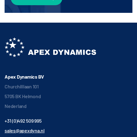
Apex Dynamics BV
Churchilllaan 101
5705 BK Helmond
Nederland
+31 (0)492 509 995
sales@apexdyna.nl