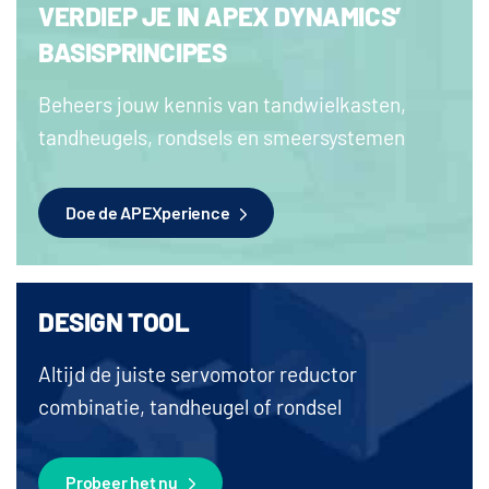
VERDIEP JE IN APEX DYNAMICS’
BASISPRINCIPES
Beheers jouw kennis van tandwielkasten,
tandheugels, rondsels en smeersystemen
Doe de APEXperience
DESIGN TOOL
Altijd de juiste servomotor reductor
combinatie, tandheugel of rondsel
Probeer het nu