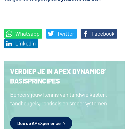
Whatsapp
Twitter
Facebook
Linkedin
VERDIEP JE IN APEX DYNAMICS’
BASISPRINCIPES
Beheers jouw kennis van tandwielkasten,
tandheugels, rondsels en smeersystemen
Doe de APEXperience