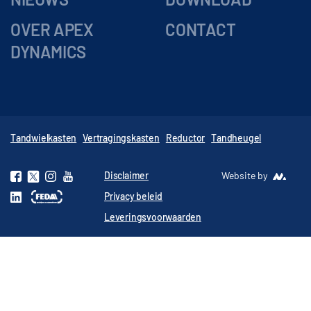
OVER APEX
CONTACT
DYNAMICS
Tandwielkasten
Vertragingskasten
Reductor
Tandheugel
Disclaimer
Website by
Privacy beleid
Leveringsvoorwaarden