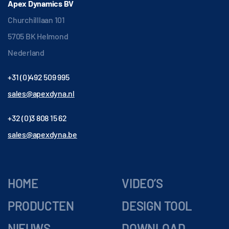
Apex Dynamics BV
Churchilllaan 101
5705 BK Helmond
Nederland
+31 (0)492 509 995
sales@apexdyna.nl
+32 (0)3 808 15 62
sales@apexdyna.be
HOME
VIDEO’S
PRODUCTEN
DESIGN TOOL
NIEUWS
DOWNLOAD