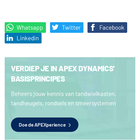
Whatsapp
Twitter
Facebook
Linkedin
VERDIEP JE IN APEX DYNAMICS’
BASISPRINCIPES
Beheers jouw kennis van tandwielkasten,
tandheugels, rondsels en smeersystemen
Doe de APEXperience