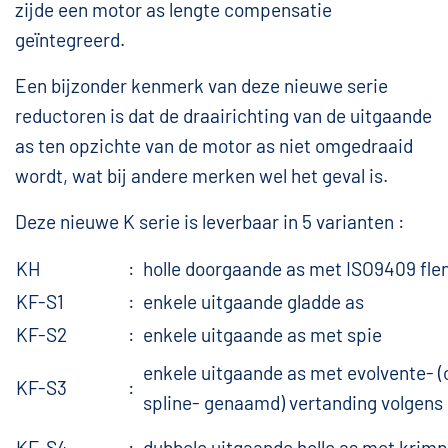
zijde een motor as lengte compensatie
geïntegreerd.
Een bijzonder kenmerk van deze nieuwe serie
reductoren is dat de draairichting van de uitgaande
as ten opzichte van de motor as niet omgedraaid
wordt, wat bij andere merken wel het geval is.
Deze nieuwe K serie is leverbaar in 5 varianten :
KH
:
holle doorgaande as met ISO9409 fle
KF-S1
:
enkele uitgaande gladde as
KF-S2
:
enkele uitgaande as met spie
enkele uitgaande as met evolvente- (o
KF-S3
:
spline- genaamd) vertanding volgens
KF-S4
:
dubbele uitgaande holle as met krim