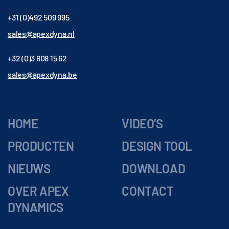
+31 (0)492 509 995
sales@apexdyna.nl
+32 (0)3 808 15 62
sales@apexdyna.be
HOME
VIDEO’S
PRODUCTEN
DESIGN TOOL
NIEUWS
DOWNLOAD
OVER APEX
CONTACT
DYNAMICS