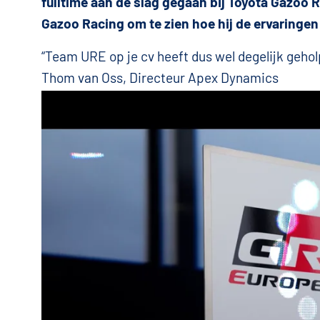
fulltime aan de slag gegaan bij Toyota Gazoo R
Gazoo Racing om te zien hoe hij de ervaringen 
“Team URE op je cv heeft dus wel degelijk gehol
Thom van Oss, Directeur Apex Dynamics