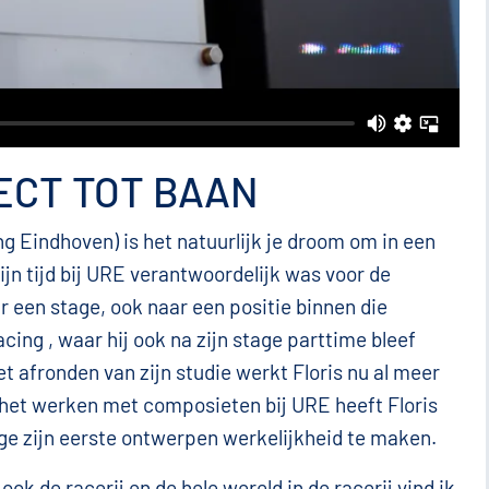
CT TOT BAAN
g Eindhoven) is het natuurlijk je droom om in een
jn tijd bij URE verantwoordelijk was voor de
r een stage, ook naar een positie binnen die
cing , waar hij ook na zijn stage parttime bleef
t afronden van zijn studie werkt Floris nu al meer
n het werken met composieten bij URE heeft Floris
age zijn eerste ontwerpen werkelijkheid te maken.
ook de racerij en de hele wereld in de racerij vind ik