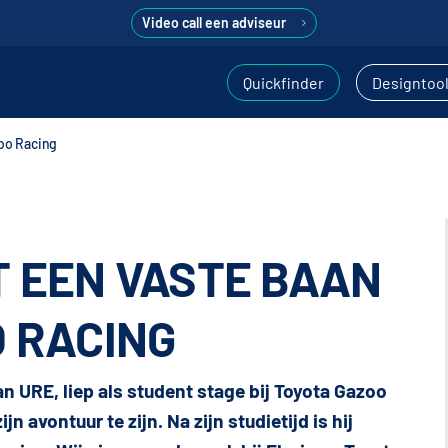
Video call een adviseur
Quickfinder
Designtoo
zoo Racing
T EEN VASTE BAAN
O RACING
 URE, liep als student stage bij Toyota Gazoo
jn avontuur te zijn. Na zijn studietijd is hij