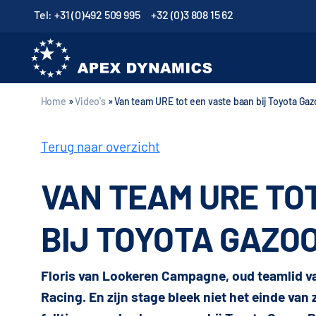
Tel: +31 (0)492 509 995
+32 (0)3 808 15 62
Home
»
Video's
»
Van team URE tot een vaste baan bij Toyota Ga
Terug naar overzicht
VAN TEAM URE TO
BIJ TOYOTA GAZO
Floris van Lookeren Campagne, oud teamlid van
Racing. En zijn stage bleek niet het einde van zi