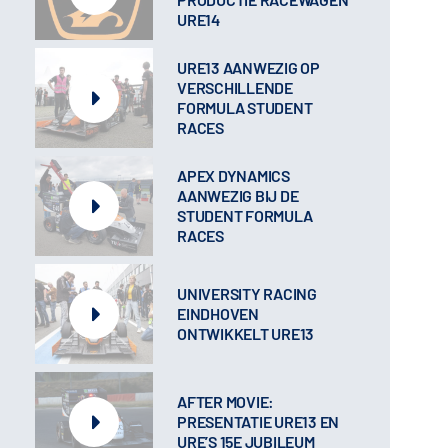
URE14
URE13 AANWEZIG OP
VERSCHILLENDE
FORMULA STUDENT
RACES
APEX DYNAMICS
AANWEZIG BIJ DE
STUDENT FORMULA
RACES
UNIVERSITY RACING
EINDHOVEN
ONTWIKKELT URE13
AFTER MOVIE:
PRESENTATIE URE13 EN
URE’S 15E JUBILEUM