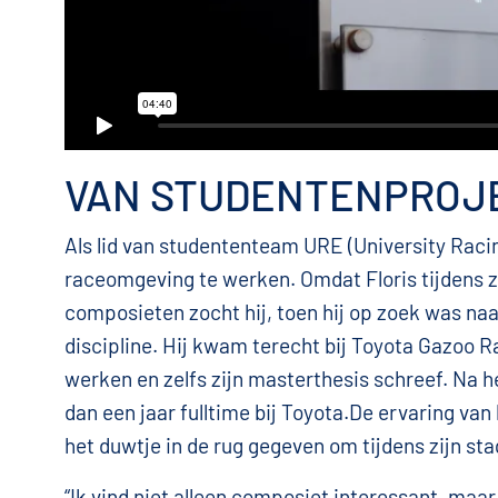
VAN STUDENTENPROJE
Als lid van studententeam URE (University Racin
raceomgeving te werken. Omdat Floris tijdens zi
composieten zocht hij, toen hij op zoek was naa
discipline. Hij kwam terecht bij Toyota Gazoo Ra
werken en zelfs zijn masterthesis schreef. Na he
dan een jaar fulltime bij Toyota.De ervaring va
het duwtje in de rug gegeven om tijdens zijn st
“Ik vind niet alleen composiet interessant, maar 