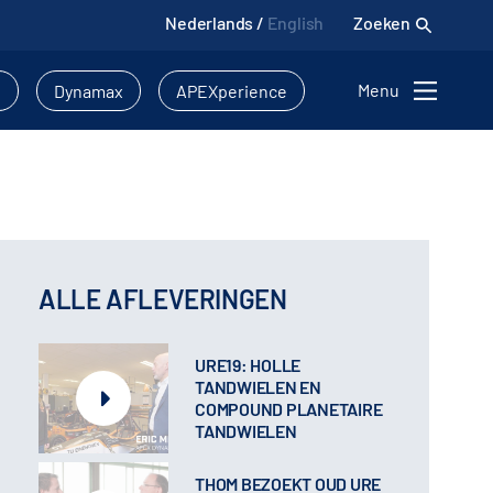
Nederlands
/
English
Zoeken
Menu
l
Dynamax
APEXperience
ALLE AFLEVERINGEN
URE19: HOLLE
TANDWIELEN EN
COMPOUND PLANETAIRE
TANDWIELEN
THOM BEZOEKT OUD URE