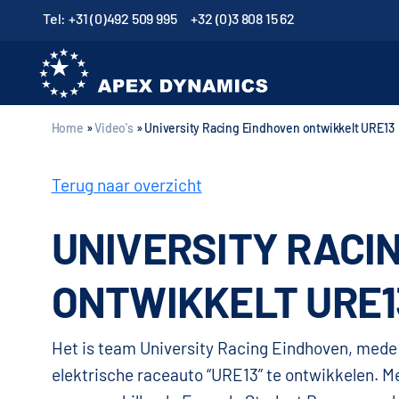
Tel: +31 (0)492 509 995
+32 (0)3 808 15 62
Home
»
Video's
»
University Racing Eindhoven ontwikkelt URE13
Terug naar overzicht
UNIVERSITY RACI
ONTWIKKELT URE1
Het is team University Racing Eindhoven, mede
elektrische raceauto “URE13” te ontwikkelen. 