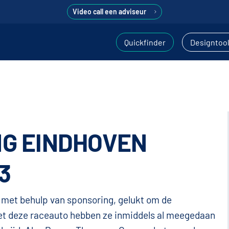
Video call een adviseur
Quickfinder
Designtoo
NG EINDHOVEN
3
 met behulp van sponsoring, gelukt om de
Met deze raceauto hebben ze inmiddels al meegedaan