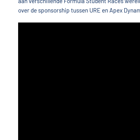
aan verschillende Formula Student Races werel
over de sponsorship tussen URE en Apex Dynam