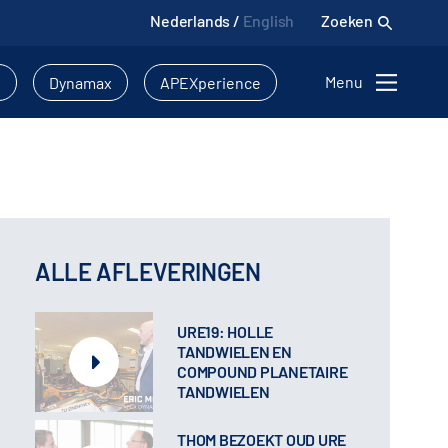
Nederlands
/
English
Zoeken
Menu
l
Dynamax
APEXperience
ALLE AFLEVERINGEN
URE19: HOLLE
TANDWIELEN EN
COMPOUND PLANETAIRE
TANDWIELEN
THOM BEZOEKT OUD URE