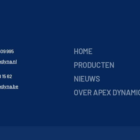
HOME
509 995
dyna.nl
PRODUCTEN
 15 62
NIEUWS
xdyna.be
OVER APEX DYNAMI