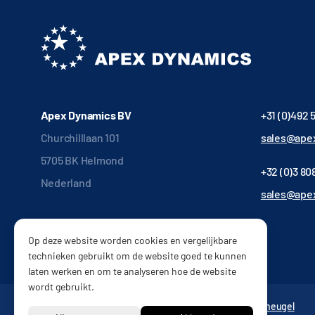
Apex Dynamics BV
+31 (0)492 
Churchilllaan 101
sales@apex
5705 BK Helmond
+32 (0)3 808
Nederland
sales@ape
Op deze website worden cookies en vergelijkbare
technieken gebruikt om de website goed te kunnen
laten werken en om te analyseren hoe de website
wordt gebruikt.
Tandwielkasten
Vertragingskasten
Reductor
Tandheugel