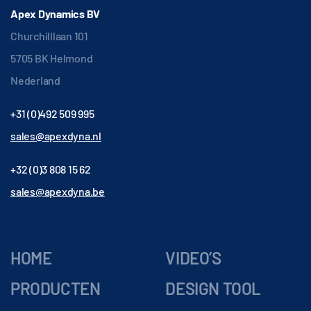
Apex Dynamics BV
Churchilllaan 101
5705 BK Helmond
Nederland
+31 (0)492 509 995
sales@apexdyna.nl
+32 (0)3 808 15 62
sales@apexdyna.be
HOME
VIDEO’S
PRODUCTEN
DESIGN TOOL